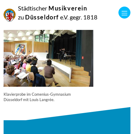
16
Städtischer
Musikverein
September
2014
zu
Düsseldorf
e.V. gegr. 1818
Manfred Hill
6555
Klavierprobe im Comenius-Gymnasium
Düsseldorf mit Louis Langrée.