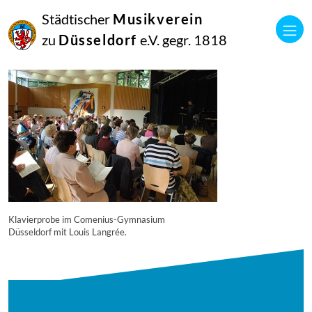
16
Städtischer
Musikverein
September
2014
zu
Düsseldorf
e.V. gegr. 1818
Manfred Hill
6557
Klavierprobe im Comenius-Gymnasium
Düsseldorf mit Louis Langrée.