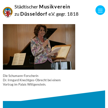
16
Städtischer
Musikverein
September
2014
zu
Düsseldorf
e.V. gegr. 1818
Manfred Hill
7392
Die Schumann-Forscherin
Dr. Irmgard Knechtges-Obrecht bei einem
Vortrag im Palais Wittgenstein.