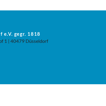
f e.V. gegr. 1818
of 1 | 40479 Düsseldorf