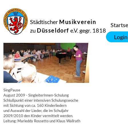
16
September
2014
Manfred Hill
Städtischer
Musikverein
7416
Startse
zu
Düsseldorf
e.V. gegr. 1818
Login
SingPause
August 2009 - SingleiterInnen-Schulung
Schlußpunkt einer intensiven Schulungswoche
mit Sichtung von ca. 160 Kinderliedern
und Auswahl der Lieder, die im Schuljahr
2009/2010 den Kinder vermittelt werden.
Leitung: Marieddy Rossetto und Klaus Wallrath