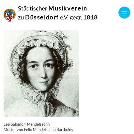
16
Städtischer
Musikverein
September
2014
zu
Düsseldorf
e.V. gegr. 1818
Manfred Hill
7461
Lea Salomon-Mendelssohn
Mutter von Felix Mendelssohn Bartholdy