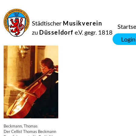
16
September
2014
Manfred Hill
Städtischer
Musikverein
7697
Startse
zu
Düsseldorf
e.V. gegr. 1818
Login
Beckmann, Thomas
Der Cellist Thomas Beckmann