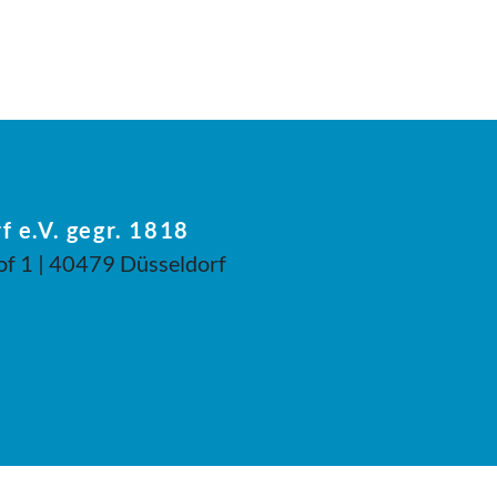
f e.V. gegr. 1818
of 1 | 40479 Düsseldorf