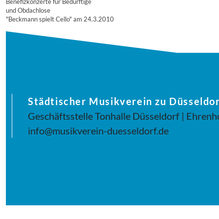
Benefizkonzerte für Bedürftige
und Obdachlose
"Beckmann spielt Cello" am 24.3.2010
Städtischer Musikverein zu Düsseldor
Geschäftsstelle Tonhalle Düsseldorf | Ehrenh
info@musikverein-duesseldorf.de