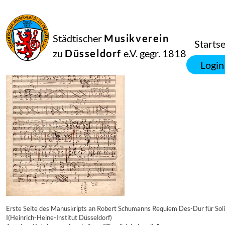
16
September
2014
Manfred Hill
Städtischer
Musikverein
7809
Startse
zu
Düsseldorf
e.V. gegr. 1818
Login
Erste Seite des Manuskripts an Robert Schumanns Requiem Des-Dur für Soli
I(Heinrich-Heine-Institut Düsseldorf)