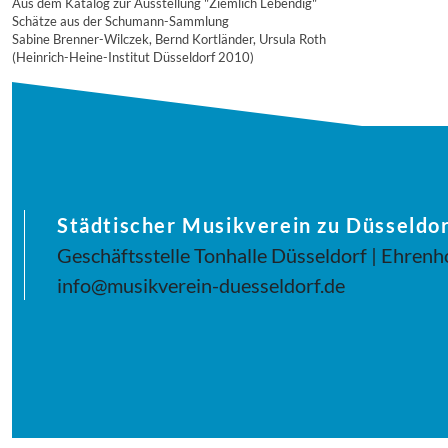
Aus dem Katalog zur Ausstellung "Ziemlich Lebendig"
Schätze aus der Schumann-Sammlung
Sabine Brenner-Wilczek, Bernd Kortländer, Ursula Roth
(Heinrich-Heine-Institut Düsseldorf 2010)
Städtischer Musikverein zu Düsseldor
Geschäftsstelle Tonhalle Düsseldorf | Ehrenh
info@musikverein-duesseldorf.de