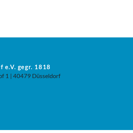
f e.V. gegr. 1818
of 1 | 40479 Düsseldorf