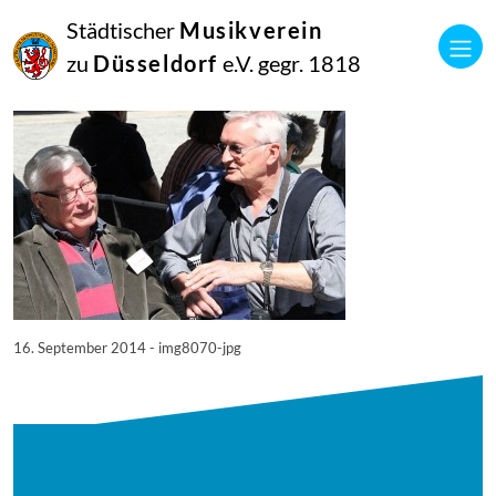
16
Städtischer
Musikverein
September
2014
zu
Düsseldorf
e.V. gegr. 1818
Manfred Hill
8070
16. September 2014 - img8070-jpg