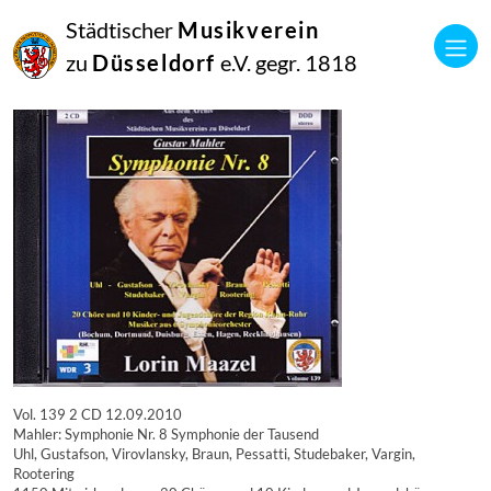
16
Städtischer
Musikverein
September
2014
zu
Düsseldorf
e.V. gegr. 1818
Manfred Hill
8519
Vol. 139 2 CD 12.09.2010
Mahler: Symphonie Nr. 8 Symphonie der Tausend
Uhl, Gustafson, Virovlansky, Braun, Pessatti, Studebaker, Vargin,
Rootering