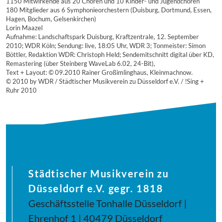
1150 Mitwirkende aus 20 Chören und 10 Kinder- und Jugendchören
180 Mitglieder aus 6 Symphonieorchestern (Duisburg, Dortmund, Essen,
Hagen, Bochum, Gelsenkirchen)
Lorin Maazel
Aufnahme: Landschaftspark Duisburg, Kraftzentrale, 12. September
2010; WDR Köln; Sendung: live, 18:05 Uhr, WDR 3; Tonmeister: Simon
Böttler, Redaktion WDR: Christoph Held; Sendemitschnitt digital über KD,
Remastering (über Steinberg WaveLab 6.02, 24-Bit),
Text + Layout: © 09.2010 Rainer Großimlinghaus, Kleinmachnow.
© 2010 by WDR / Städtischer Musikverein zu Düsseldorf e.V. / !Sing +
Ruhr 2010
Städtischer Musikverein zu
Düsseldorf e.V. gegr. 1818
Geschäftsstelle Tonhalle Düsseldorf |
Ehrenhof 1 | 40479 Düsseldorf