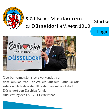
16
September
2014
Manfred Hill
Städtischer
Musikverein
8566
Startse
zu
Düsseldorf
e.V. gegr. 1818
Login
Oberbürgermeister Elbers verkündet, vor
dem Denkmal von "Jan Wellem" auf dem Rathausplatz,
sehr glücklich, dass der NDR der Landeshauptstadt
Düsseldorf den Zuschlag für die
Ausrichtung des ESC 2011 erteilt hat.