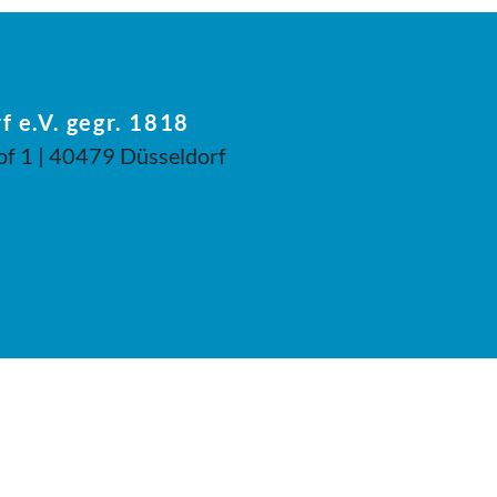
f e.V. gegr. 1818
of 1 | 40479 Düsseldorf