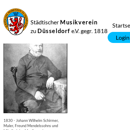
16
September
2014
Manfred Hill
Städtischer
Musikverein
898
Startse
zu
Düsseldorf
e.V. gegr. 1818
Login
1830 - Johann Wilhelm Schirmer,
Maler, Freund Mendelssohns und