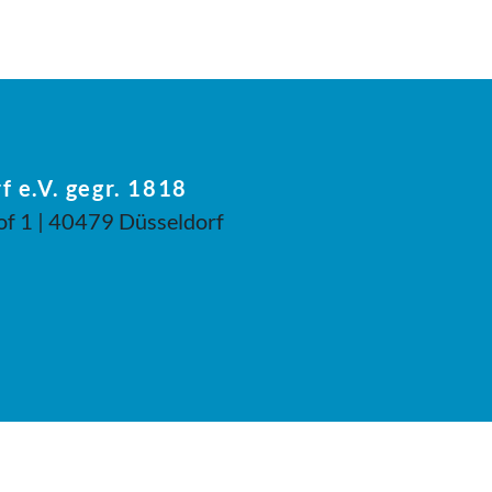
f e.V. gegr. 1818
of 1 | 40479 Düsseldorf