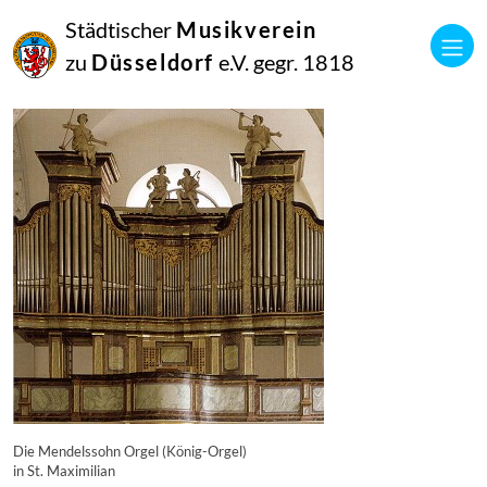
16
Städtischer
Musikverein
September
2014
zu
Düsseldorf
e.V. gegr. 1818
Manfred Hill
919
Die Mendelssohn Orgel (König-Orgel)
in St. Maximilian