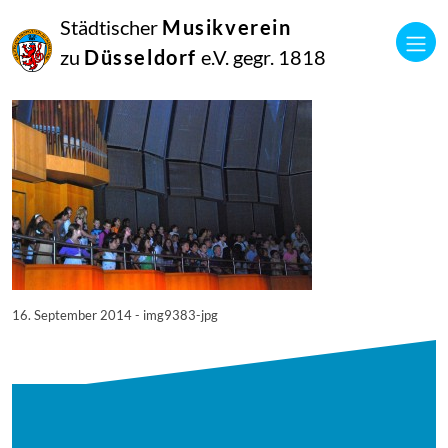
16
Städtischer
Musikverein
September
2014
zu
Düsseldorf
e.V. gegr. 1818
Manfred Hill
9383
16. September 2014 - img9383-jpg