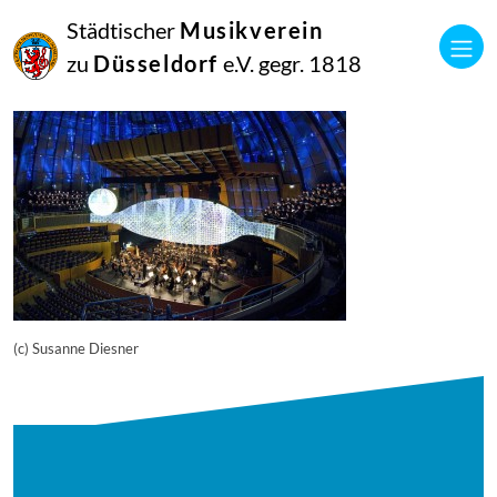
16
Städtischer
Musikverein
September
2014
zu
Düsseldorf
e.V. gegr. 1818
Manfred Hill
9675
(c) Susanne Diesner