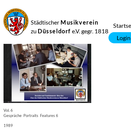
16
September
2014
Manfred Hill
Städtischer
Musikverein
9927
Startse
zu
Düsseldorf
e.V. gegr. 1818
Login
Vol. 6
Gespräche  Portraits  Features 6
1989