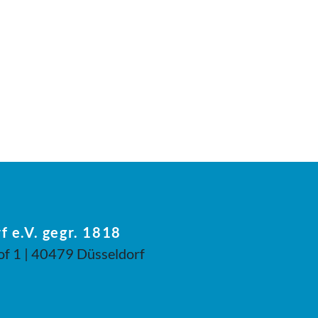
f e.V. gegr. 1818
of 1 | 40479 Düsseldorf