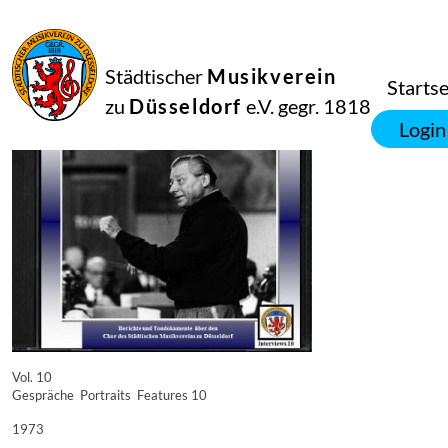
16
September
2014
Manfred Hill
Städtischer
Musikverein
9935
Startse
zu
Düsseldorf
e.V. gegr. 1818
Login
Vol. 10
Gespräche  Portraits  Features 10
1973