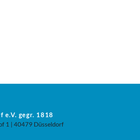
f e.V. gegr. 1818
of 1 | 40479 Düsseldorf