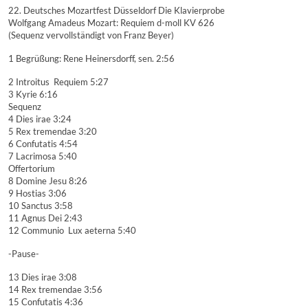
22. Deutsches Mozartfest Düsseldorf Die Klavierprobe
Wolfgang Amadeus Mozart: Requiem d-moll KV 626
(Sequenz vervollständigt von Franz Beyer)
1 Begrüßung: Rene Heinersdorff, sen. 2:56
2 Introitus  Requiem 5:27
3 Kyrie 6:16
Sequenz
4 Dies irae 3:24
5 Rex tremendae 3:20
6 Confutatis 4:54
7 Lacrimosa 5:40
Offertorium
8 Domine Jesu 8:26
9 Hostias 3:06
10 Sanctus 3:58
11 Agnus Dei 2:43
12 Communio  Lux aeterna 5:40
-Pause-
13 Dies irae 3:08
14 Rex tremendae 3:56
15 Confutatis 4:36