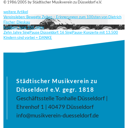
© 1986/2005 by Städtischer Musikverein zu Düsseldorf e.V.
weitere Artikel
Vereinsleben: Bewegte Zeiten – Erinnerungen zum 100sten von Dietrich
Fischer-Dieskau
Kunibert Jung 100 Jahre
Zehn Jahre SingPause Düsseldorf: 16 SingPause-Konzerte mit 13.500
Kindern sind vorbei = DANKE
Städtischer Musikverein zu
Düsseldorf e.V. gegr. 1818
Geschäftsstelle Tonhalle Düsseldorf |
Ehrenhof 1 | 40479 Düsseldorf
info@musikverein-duesseldorf.de