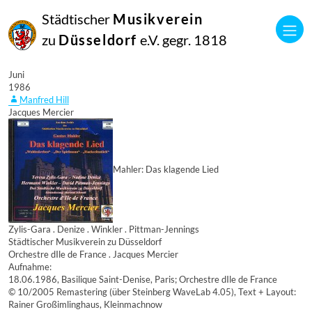
Städtischer
Musikverein
zu
Düsseldorf
e.V. gegr. 1818
16
Juni
1986
Manfred Hill
Jacques Mercier
Mahler: Das klagende Lied
Zylis-Gara . Denize . Winkler . Pittman-Jennings
Städtischer Musikverein zu Düsseldorf
Orchestre dIle de France . Jacques Mercier
Aufnahme:
18.06.1986, Basilique Saint-Denise, Paris; Orchestre dIle de France
© 10/2005 Remastering (über Steinberg WaveLab 4.05), Text + Layout:
Rainer Großimlinghaus, Kleinmachnow