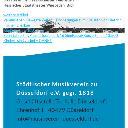
Das Hessische Staatsorchester Wiesbaden
Hessisches Staatstheater Wiesbaden (Bild)
weitere Artikel
Vereinsleben: Bewegte Zeiten – Erinnerungen zum 100sten von Dietrich
Fischer-Dieskau
Kunibert Jung 100 Jahre
Zehn Jahre SingPause Düsseldorf: 16 SingPause-Konzerte mit 13.500
Kindern sind vorbei = DANKE
Städtischer Musikverein zu
Düsseldorf e.V. gegr. 1818
Geschäftsstelle Tonhalle Düsseldorf |
Ehrenhof 1 | 40479 Düsseldorf
info@musikverein-duesseldorf.de