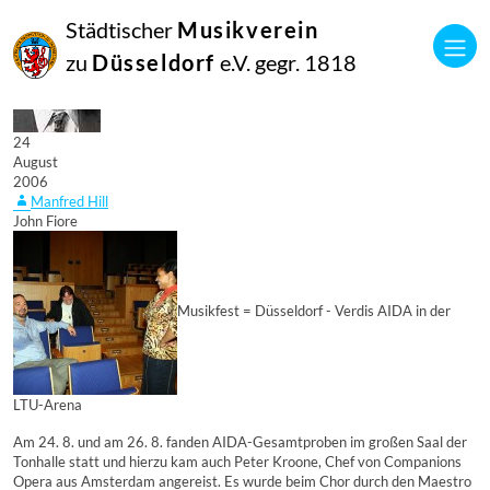
Städtischer
Musikverein
zu
Düsseldorf
e.V. gegr. 1818
24
August
2006
Manfred Hill
John Fiore
Musikfest = Düsseldorf - Verdis AIDA in der
LTU-Arena
Am 24. 8. und am 26. 8. fanden AIDA-Gesamtproben im großen Saal der
Tonhalle statt und hierzu kam auch Peter Kroone, Chef von Companions
Opera aus Amsterdam angereist. Es wurde beim Chor durch den Maestro