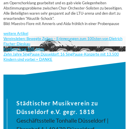
am Opernchorklang gearbeitet und es gab viele Gelegenheiten
Abstimmungsprobleme zwischen Chor-Orchester-Solisten zu beseitigen.
Alle Beteiligten waren sehr gespannt auf die LTU-arena und den dort zu
erwartenden "Akustik-Schock".
Bild: Maestro Fiore mit Amneris und Aida fröhlich in einer Probenpause
weitere Artikel
Vereinsleben: Bewegte Zeiten – Erinnerungen zum 100sten von Dietrich
Fischer-Dieskau
Kunibert Jung 100 Jahre
Zehn Jahre SingPause Düsseldorf: 16 SingPause-Konzerte mit 13.500
Kindern sind vorbei = DANKE
Städtischer Musikverein zu
Düsseldorf e.V. gegr. 1818
Geschäftsstelle Tonhalle Düsseldorf |