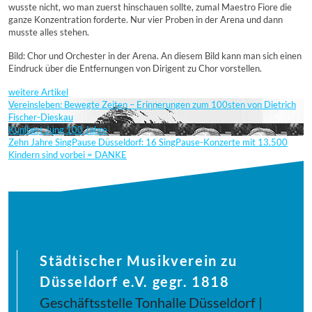
wusste nicht, wo man zuerst hinschauen sollte, zumal Maestro Fiore die
ganze Konzentration forderte. Nur vier Proben in der Arena und dann
musste alles stehen.
Bild: Chor und Orchester in der Arena. An diesem Bild kann man sich einen
Eindruck über die Entfernungen von Dirigent zu Chor vorstellen.
weitere Artikel
Vereinsleben: Bewegte Zeiten – Erinnerungen zum 100sten von Dietrich
Fischer-Dieskau
Kunibert Jung 100 Jahre
Zehn Jahre SingPause Düsseldorf: 16 SingPause-Konzerte mit 13.500
Kindern sind vorbei = DANKE
Städtischer Musikverein zu
Düsseldorf e.V. gegr. 1818
Geschäftsstelle Tonhalle Düsseldorf |