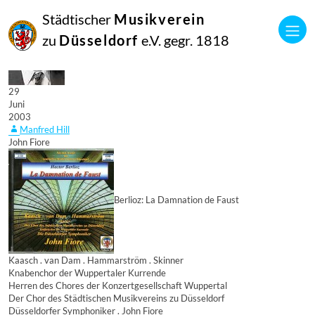
Städtischer
Musikverein
zu
Düsseldorf
e.V. gegr. 1818
29
Juni
2003
Manfred Hill
John Fiore
Berlioz: La Damnation de Faust
Kaasch . van Dam . Hammarström . Skinner
Knabenchor der Wuppertaler Kurrende
Herren des Chores der Konzertgesellschaft Wuppertal
Der Chor des Städtischen Musikvereins zu Düsseldorf
Düsseldorfer Symphoniker . John Fiore