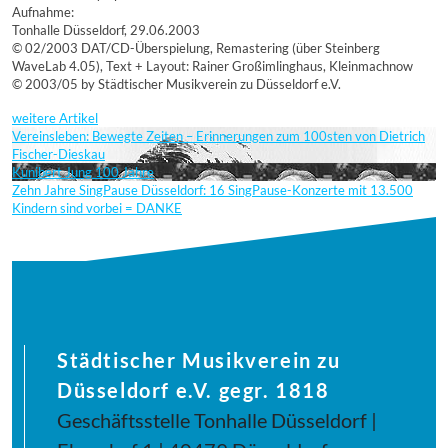
Aufnahme:
Tonhalle Düsseldorf, 29.06.2003
© 02/2003 DAT/CD-Überspielung, Remastering (über Steinberg
WaveLab 4.05), Text + Layout: Rainer Großimlinghaus, Kleinmachnow
© 2003/05 by Städtischer Musikverein zu Düsseldorf e.V.
weitere Artikel
Vereinsleben: Bewegte Zeiten – Erinnerungen zum 100sten von Dietrich
Fischer-Dieskau
Kunibert Jung 100 Jahre
Zehn Jahre SingPause Düsseldorf: 16 SingPause-Konzerte mit 13.500
Kindern sind vorbei = DANKE
Städtischer Musikverein zu
Düsseldorf e.V. gegr. 1818
Geschäftsstelle Tonhalle Düsseldorf |