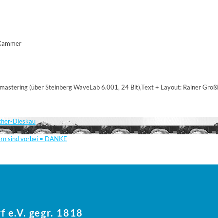
. Kammer
mastering (über Steinberg WaveLab 6.001, 24 Bit),Text + Layout: Rainer Gro
scher-Dieskau
ern sind vorbei = DANKE
f e.V. gegr. 1818