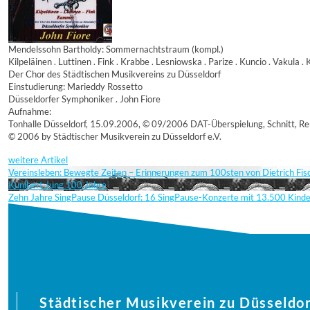
Mendelssohn Bartholdy: Sommernachtstraum (kompl.)
Kilpeläinen . Luttinen . Fink . Krabbe . Lesniowska . Parize . Kuncio . Vakula 
Der Chor des Städtischen Musikvereins zu Düsseldorf
Einstudierung: Marieddy Rossetto
Düsseldorfer Symphoniker . John Fiore
Aufnahme:
Tonhalle Düsseldorf, 15.09.2006, © 09/2006 DAT-Überspielung, Schnitt, Re
© 2006 by Städtischer Musikverein zu Düsseldorf e.V.
weitere Artikel
Vereinsleben: Bewegte Zeiten – Erinnerungen zum 100sten von Dietrich Fi
Kunibert Jung 100 Jahre
Zehn Jahre SingPause Düsseldorf: 16 SingPause-Konzerte mit 13.500 Kind
Städtischer Musikverein zu Düsseldor