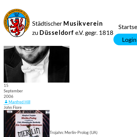
Städtischer
Musikverein
Startse
zu
Düsseldorf
e.V. gegr. 1818
Login
15
September
2006
Manfred Hill
John Fiore
Trojahn: Merlin-Prolog (UA)