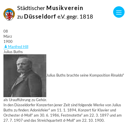
Städtischer
Musikverein
zu
Düsseldorf
e.V. gegr. 1818
08
März
1900
Manfred Hill
Julius Buths
Julius Buths brachte seine Komposition Rinaldo"
als Uraufführung zu Gehör.
In den Düsseldorfer Konzerten jener Zeit sind folgende Werke von Julius
Buths zu finden: Adonisfeier" am 11. 1. 1894, Konzert für Klavier und
Orchester d-Moll" am 30. 6. 1986, Festmotette" am 22. 3. 1897 und am
27. 7. 1907 und das Streichquartett d-Moll" am 22. 10. 1900.