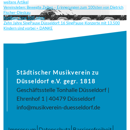
weitere Artikel
Vereinsleben: Bewegte Zeiten – Erinnerungen zum 100sten von Dietrich
Fischer-Dieskau
Kunibert Jung 100 Jahre
Zehn Jahre SingPause Düsseldorf: 16 SingPause-Konzerte mit 13.500
Kindern sind vorbei = DANKE
Städtischer Musikverein zu
Düsseldorf e.V. gegr. 1818
Geschäftsstelle Tonhalle Düsseldorf |
Ehrenhof 1 | 40479 Düsseldorf
info@musikverein-duesseldorf.de
Impressum
Datenschutz
Barrierefreiheit