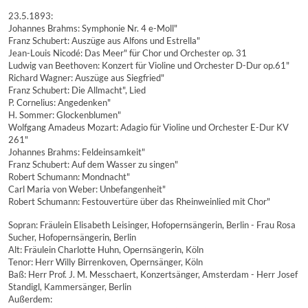
23.5.1893:
Johannes Brahms: Symphonie Nr. 4 e-Moll"
Franz Schubert: Auszüge aus Alfons und Estrella"
Jean-Louis Nicodé: Das Meer" für Chor und Orchester op. 31
Ludwig van Beethoven: Konzert für Violine und Orchester D-Dur op.61"
Richard Wagner: Auszüge aus Siegfried"
Franz Schubert: Die Allmacht", Lied
P. Cornelius: Angedenken"
H. Sommer: Glockenblumen"
Wolfgang Amadeus Mozart: Adagio für Violine und Orchester E-Dur KV
261"
Johannes Brahms: Feldeinsamkeit"
Franz Schubert: Auf dem Wasser zu singen"
Robert Schumann: Mondnacht"
Carl Maria von Weber: Unbefangenheit"
Robert Schumann: Festouvertüre über das Rheinweinlied mit Chor"
Sopran: Fräulein Elisabeth Leisinger, Hofopernsängerin, Berlin - Frau Rosa
Sucher, Hofopernsängerin, Berlin
Alt: Fräulein Charlotte Huhn, Opernsängerin, Köln
Tenor: Herr Willy Birrenkoven, Opernsänger, Köln
Baß: Herr Prof. J. M. Messchaert, Konzertsänger, Amsterdam - Herr Josef
Standigl, Kammersänger, Berlin
Außerdem: