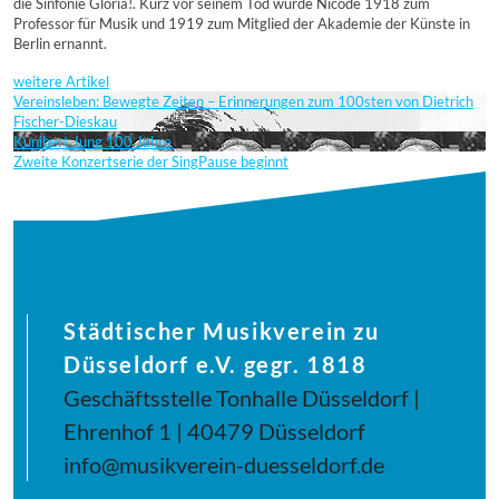
die Sinfonie Gloria!. Kurz vor seinem Tod wurde Nicodé 1918 zum
Professor für Musik und 1919 zum Mitglied der Akademie der Künste in
Berlin ernannt.
weitere Artikel
Vereinsleben: Bewegte Zeiten – Erinnerungen zum 100sten von Dietrich
Fischer-Dieskau
Kunibert Jung 100 Jahre
Zweite Konzertserie der SingPause beginnt
Städtischer Musikverein zu
Düsseldorf e.V. gegr. 1818
Geschäftsstelle Tonhalle Düsseldorf |
Ehrenhof 1 | 40479 Düsseldorf
info@musikverein-duesseldorf.de