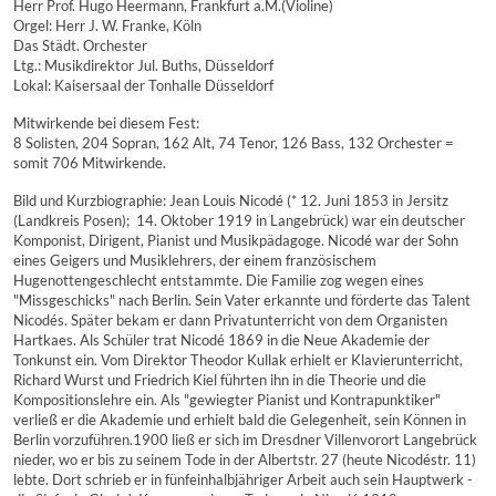
Herr Prof. Hugo Heermann, Frankfurt a.M.(Violine)
Orgel: Herr J. W. Franke, Köln
Das Städt. Orchester
Ltg.: Musikdirektor Jul. Buths, Düsseldorf
Lokal: Kaisersaal der Tonhalle Düsseldorf
Mitwirkende bei diesem Fest:
8 Solisten, 204 Sopran, 162 Alt, 74 Tenor, 126 Bass, 132 Orchester =
somit 706 Mitwirkende.
Bild und Kurzbiographie: Jean Louis Nicodé (* 12. Juni 1853 in Jersitz
(Landkreis Posen);  14. Oktober 1919 in Langebrück) war ein deutscher
Komponist, Dirigent, Pianist und Musikpädagoge. Nicodé war der Sohn
eines Geigers und Musiklehrers, der einem französischem
Hugenottengeschlecht entstammte. Die Familie zog wegen eines
"Missgeschicks" nach Berlin. Sein Vater erkannte und förderte das Talent
Nicodés. Später bekam er dann Privatunterricht von dem Organisten
Hartkaes. Als Schüler trat Nicodé 1869 in die Neue Akademie der
Tonkunst ein. Vom Direktor Theodor Kullak erhielt er Klavierunterricht,
Richard Wurst und Friedrich Kiel führten ihn in die Theorie und die
Kompositionslehre ein. Als "gewiegter Pianist und Kontrapunktiker"
verließ er die Akademie und erhielt bald die Gelegenheit, sein Können in
Berlin vorzuführen.1900 ließ er sich im Dresdner Villenvorort Langebrück
nieder, wo er bis zu seinem Tode in der Albertstr. 27 (heute Nicodéstr. 11)
lebte. Dort schrieb er in fünfeinhalbjähriger Arbeit auch sein Hauptwerk -