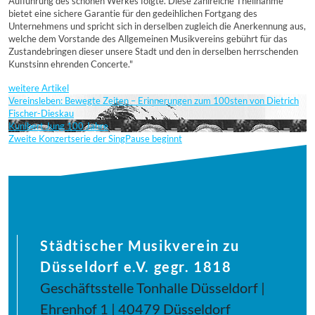
Aufführung des schönen Werkes folgte. Diese zahlreiche Theilnahme
bietet eine sichere Garantie für den gedeihlichen Fortgang des
Unternehmens und spricht sich in derselben zugleich die Anerkennung aus,
welche dem Vorstande des Allgemeinen Musikvereins gebührt für das
Zustandebringen dieser unsere Stadt und den in derselben herrschenden
Kunstsinn ehrenden Concerte."
weitere Artikel
Vereinsleben: Bewegte Zeiten – Erinnerungen zum 100sten von Dietrich
Fischer-Dieskau
Kunibert Jung 100 Jahre
Zweite Konzertserie der SingPause beginnt
Städtischer Musikverein zu
Düsseldorf e.V. gegr. 1818
Geschäftsstelle Tonhalle Düsseldorf |
Ehrenhof 1 | 40479 Düsseldorf