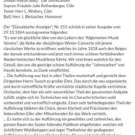
Joseph Haydn (Bild): "Die Jahreszeiten"
Sopran: Fräulein Julie Rothenberger, Cöln
Tenor: Herr L. Wolters, Cöln
Baß: Herr J. Bletzacher, Hannover
Der "Düsseldorfer Anzeiger", Nr. 255 schrieb in seiner Ausgabe vom
29.10.1864 auszugsweise folgendes:
"Es war ein glückliche Idee von den Leitern des "Allgemeinen Musik
Vereins", die Reihe der diesjährigen Winter-Concerte mit jenem
classischen Werke zu eröffnen, welches im Jahre 1818 auch den Reigen
der damals entstandenen und jetzt noch immer schöner fortblühenden
Niederrheinischen Musikfeste führte. Wir sind ihnen wahrlich für den
Genuß, den uns die gestrige schöne Aufführung der "Jahreszeiten" von
Haydn bereitete, zu Dank verpflichtet.
... Die Aufführung war fast in allen Theilen musterhaft und gereicht dem
Dirigenten Herrn Tausch zu großer Ehre. Das durch die neu organisierte
und durch vortreffliche Kräfte verstärkte städtische Kapelle vertretene
Orchester, dem hier ein sehr wesentlicher Theil der gesammten Aufgabe
zufällt, zeigte sich im Technischen wie im Characteristischen wohl
vorbereitet und vortrefflich eingeübt. Einen sehr befriediegenden Theil der
Aufführung bildeten die Chöre, deren Klarheit und Präcisionen den
liebevollsten Eifer aller Mitwirkenden für das Werk verrieth.
... Es hatte sich zu der Aufführung ein gewähltes und zahlreiches, den
ganzen Raum des Saales füllendes Publikum eingefunden, welches mit
sichtlichem Wohlbehagen und reger Theilnahme der gediegenen