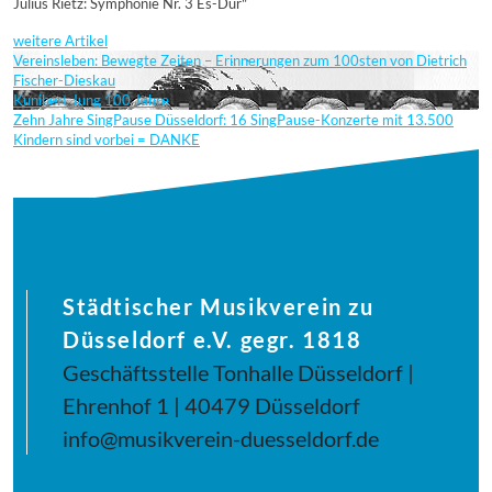
Julius Rietz: Symphonie Nr. 3 Es-Dur"
weitere Artikel
Vereinsleben: Bewegte Zeiten – Erinnerungen zum 100sten von Dietrich
Fischer-Dieskau
Kunibert Jung 100 Jahre
Zehn Jahre SingPause Düsseldorf: 16 SingPause-Konzerte mit 13.500
Kindern sind vorbei = DANKE
Städtischer Musikverein zu
Düsseldorf e.V. gegr. 1818
Geschäftsstelle Tonhalle Düsseldorf |
Ehrenhof 1 | 40479 Düsseldorf
info@musikverein-duesseldorf.de