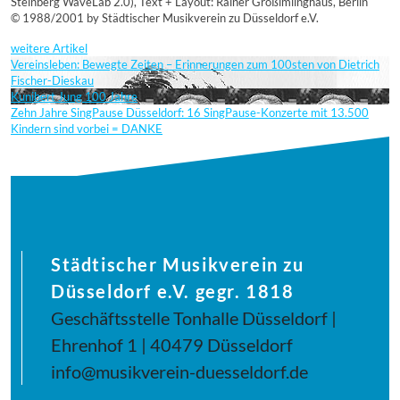
Steinberg WaveLab 2.0), Text + Layout: Rainer Großimlinghaus, Berlin
© 1988/2001 by Städtischer Musikverein zu Düsseldorf e.V.
weitere Artikel
Vereinsleben: Bewegte Zeiten – Erinnerungen zum 100sten von Dietrich
Fischer-Dieskau
Kunibert Jung 100 Jahre
Zehn Jahre SingPause Düsseldorf: 16 SingPause-Konzerte mit 13.500
Kindern sind vorbei = DANKE
Städtischer Musikverein zu
Düsseldorf e.V. gegr. 1818
Geschäftsstelle Tonhalle Düsseldorf |
Ehrenhof 1 | 40479 Düsseldorf
info@musikverein-duesseldorf.de