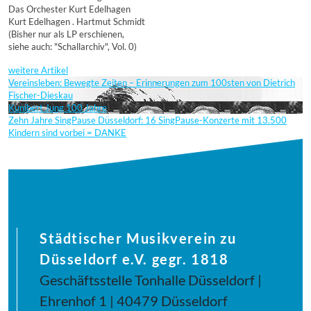
Das Orchester Kurt Edelhagen
Kurt Edelhagen . Hartmut Schmidt
(Bisher nur als LP erschienen,
siehe auch: "Schallarchiv", Vol. 0)
weitere Artikel
Vereinsleben: Bewegte Zeiten – Erinnerungen zum 100sten von Dietrich
Fischer-Dieskau
Kunibert Jung 100 Jahre
Zehn Jahre SingPause Düsseldorf: 16 SingPause-Konzerte mit 13.500
Kindern sind vorbei = DANKE
Städtischer Musikverein zu
Düsseldorf e.V. gegr. 1818
Geschäftsstelle Tonhalle Düsseldorf |
Ehrenhof 1 | 40479 Düsseldorf