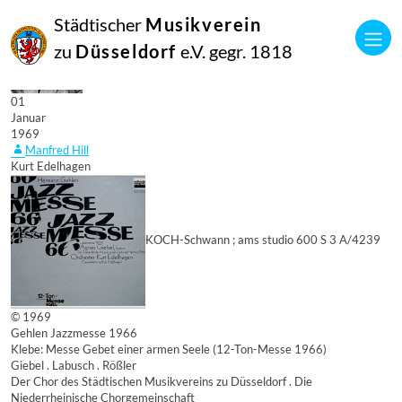
Städtischer
Musikverein
zu
Düsseldorf
e.V. gegr. 1818
01
Januar
1969
Manfred Hill
Kurt Edelhagen
KOCH-Schwann ; ams studio 600 S 3 A/4239
© 1969
Gehlen Jazzmesse 1966
Klebe: Messe Gebet einer armen Seele (12-Ton-Messe 1966)
Giebel . Labusch . Rößler
Der Chor des Städtischen Musikvereins zu Düsseldorf . Die
Niederrheinische Chorgemeinschaft