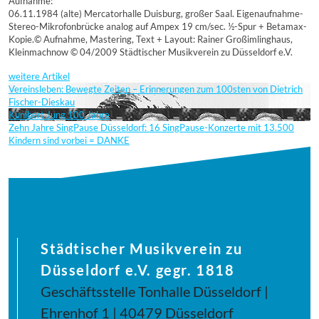
Aufnahme:
06.11.1984 (alte) Mercatorhalle Duisburg, großer Saal. Eigenaufnahme-
Stereo-Mikrofonbrücke analog auf Ampex 19 cm/sec. ½-Spur + Betamax-
Kopie.© Aufnahme, Mastering, Text + Layout: Rainer Großimlinghaus,
Kleinmachnow © 04/2009 Städtischer Musikverein zu Düsseldorf e.V.
weitere Artikel
Vereinsleben: Bewegte Zeiten – Erinnerungen zum 100sten von Dietrich
Fischer-Dieskau
Kunibert Jung 100 Jahre
Zehn Jahre SingPause Düsseldorf: 16 SingPause-Konzerte mit 13.500
Kindern sind vorbei = DANKE
Städtischer Musikverein zu
Düsseldorf e.V. gegr. 1818
Geschäftsstelle Tonhalle Düsseldorf |
Ehrenhof 1 | 40479 Düsseldorf