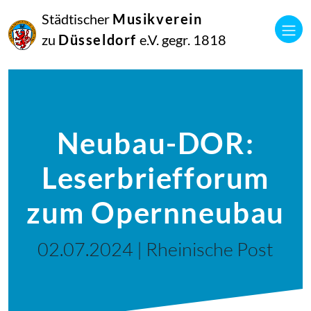
Städtischer
Musikverein
zu
Düsseldorf
e.V. gegr. 1818
Neubau-DOR:
Leserbriefforum
zum Opernneubau
02.07.2024 | Rheinische Post