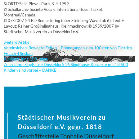
© ORTF/Salle Pleyel, Paris, 9.4.1959
© Schallarchiv Société Vocale International Josef Traxel,
Montreal/Canada.
© 07/2007 24 Bit-Remastering (über Steinberg WaveLab 6), Text +
Layout: Rainer Großimlinghaus, Kleinmachnow; © 1959/2007 by
Städtischer Musikverein zu Düsseldorf e.V.
weitere Artikel
Vereinsleben: Bewegte Zeiten – Erinnerungen zum 100sten von Dietrich
Fischer-Dieskau
Kunibert Jung 100 Jahre
Zehn Jahre SingPause Düsseldorf: 16 SingPause-Konzerte mit 13.500
Kindern sind vorbei = DANKE
Städtischer Musikverein zu
Düsseldorf e.V. gegr. 1818
Geschäftsstelle Tonhalle Düsseldorf |