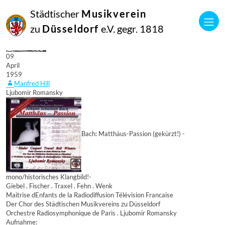
Städtischer
Musikverein
zu
Düsseldorf
e.V. gegr. 1818
09
April
1959
Manfred Hill
Ljubomir Romansky
Bach: Matthäus-Passion (gekürzt!) -
mono/historisches Klangbild!-
Giebel . Fischer . Traxel . Fehn . Wenk
Maitrise dEnfants de la Radiodiffusion Télévision Francaise
Der Chor des Städtischen Musikvereins zu Düsseldorf
Orchestre Radiosymphonique de Paris . Ljubomir Romansky
Aufnahme: