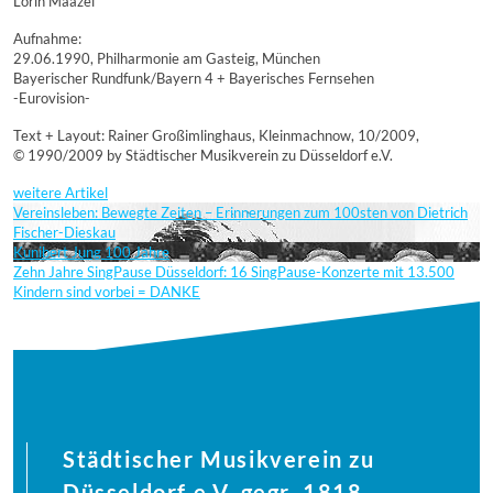
Lorin Maazel
Aufnahme:
29.06.1990, Philharmonie am Gasteig, München
Bayerischer Rundfunk/Bayern 4 + Bayerisches Fernsehen
-Eurovision-
Text + Layout: Rainer Großimlinghaus, Kleinmachnow, 10/2009,
© 1990/2009 by Städtischer Musikverein zu Düsseldorf e.V.
weitere Artikel
Vereinsleben: Bewegte Zeiten – Erinnerungen zum 100sten von Dietrich
Fischer-Dieskau
Kunibert Jung 100 Jahre
Zehn Jahre SingPause Düsseldorf: 16 SingPause-Konzerte mit 13.500
Kindern sind vorbei = DANKE
Städtischer Musikverein zu
Düsseldorf e.V. gegr. 1818