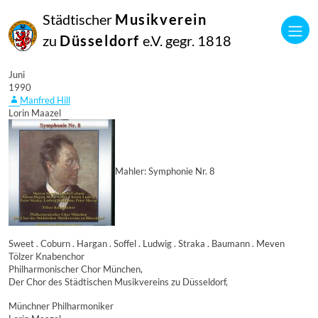
Städtischer
Musikverein
zu
Düsseldorf
e.V. gegr. 1818
29
Juni
1990
Manfred Hill
Lorin Maazel
Mahler: Symphonie Nr. 8
Sweet . Coburn . Hargan . Soffel . Ludwig . Straka . Baumann . Meven
Tölzer Knabenchor
Philharmonischer Chor München,
Der Chor des Städtischen Musikvereins zu Düsseldorf,
Münchner Philharmoniker