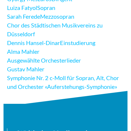
Luiza Fatyol
Sopran
Sarah Ferede
Mezzosopran
Chor des Städtischen Musikvereins zu
Düsseldorf
Dennis Hansel-Dinar
Einstudierung
Alma Mahler
Ausgewählte Orchesterlieder
Gustav Mahler
Symphonie Nr. 2 c-Moll für Sopran, Alt, Chor
und Orchester «Auferstehungs-Symphonie»