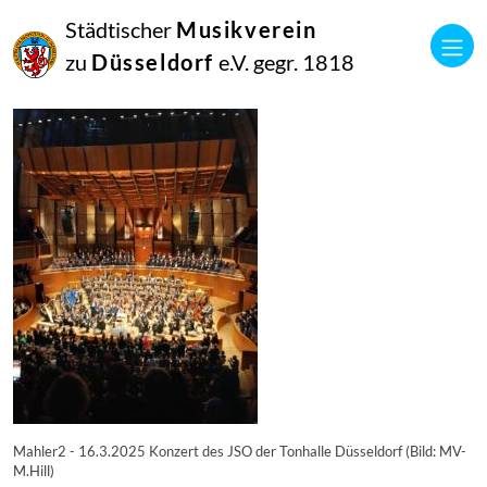
21
Städtischer
Musikverein
März
2025
zu
Düsseldorf
e.V. gegr. 1818
Manfred Hill
Mahler 2 16.3.-2
Mahler2 - 16.3.2025 Konzert des JSO der Tonhalle Düsseldorf (Bild: MV-
M.Hill)