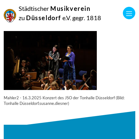
21
Städtischer
Musikverein
März
2025
zu
Düsseldorf
e.V. gegr. 1818
Manfred Hill
Mahler2-2
Mahler2 - 16.3.2025 Konzert des JSO der Tonhalle Düsseldorf (Bild:
Tonhalle Düsseldorf.susanne.diesner)