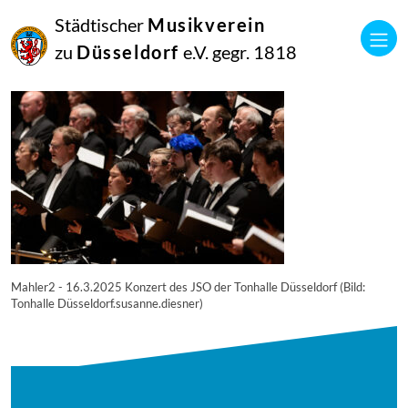
21
Städtischer
Musikverein
März
2025
zu
Düsseldorf
e.V. gegr. 1818
Manfred Hill
Mahler2-9
Mahler2 - 16.3.2025 Konzert des JSO der Tonhalle Düsseldorf (Bild:
Tonhalle Düsseldorf.susanne.diesner)