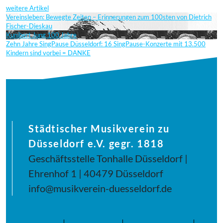
weitere Artikel
Vereinsleben: Bewegte Zeiten – Erinnerungen zum 100sten von Dietrich
Fischer-Dieskau
Kunibert Jung 100 Jahre
Zehn Jahre SingPause Düsseldorf: 16 SingPause-Konzerte mit 13.500
Kindern sind vorbei = DANKE
Städtischer Musikverein zu
Düsseldorf e.V. gegr. 1818
Geschäftsstelle Tonhalle Düsseldorf |
Ehrenhof 1 | 40479 Düsseldorf
info@musikverein-duesseldorf.de