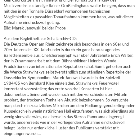
kein Chorkonzert war. Hintergrund: Der für das Schallarchiv des
Musikvereins zuständige Rainer Großimlinghaus wollte belegen, dass man
mit den in der Tonhalle Düsseldorf vorhandenen technischen
Möglichkeiten zu passablen Tonaufnahmen kommen kann, was mit dieser
Aufnahme eindrucksvoll gelang.
Bild: Marek Janowski bei der Probe
Aus dem Begleitheft zur Schallarchiv-CD:
Die Deutsche Oper am Rhein zeichnete sich besonders in den 60er und
70er Jahren des XX. Jahrhunderts durch ein ganz herausragendes
Ballettensemble aus. Chefchoreograph war über Jahrzehnte Erich Walter,
der in Zusammenarbeit mit dem Bühnenbildner Heinrich Wendel
Produktionen von internationaler Reputation schuf. Somit gehörten auch
die Werke Strawinskys selbstverständlich zum ständigen Repertoire der
Düsseldorfer Symphoniker. Marek Janowski wurde in der Spielzeit
1984/85 von Bernhard Klee eingeladen, Strawinskys Feuervogel
konzertant vorzustellen; das erste von drei Konzerten ist hier
dokumentiert. Seinerzeit wurde noch mit den verschiedensten Mitteln
probiert, der trockenen Tonhallen-Akustik beizukommen. So versuchte
man, durch ein zusätzliches Mikrofon am dem Podium gegenüberliegenden
Kuppeldach ein wenig natürlichen Hall einzufangen, was sich allerdings als
wenig sinnvoll erwies, da einerseits das Stereo-Panorama eingeengt
wurde, andererseits wie in der vorliegenden Aufnahme eindrucksvoll
belegt- jeder nur erdenkliche Huster des Publikums verstärkt mit
eingefangen wurde....