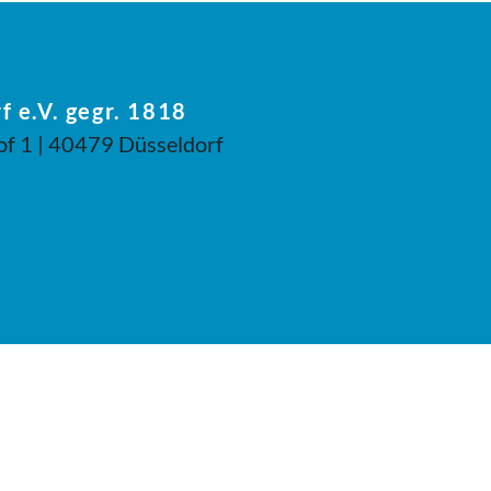
f e.V. gegr. 1818
of 1 | 40479 Düsseldorf