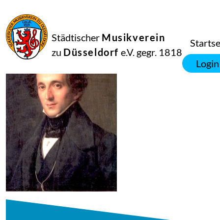
02
August
2021
Manfred Hill
Städtischer
Musikverein
Mendelssohn Bartholdy, Felix
Startse
zu
Düsseldorf
e.V. gegr. 1818
Login