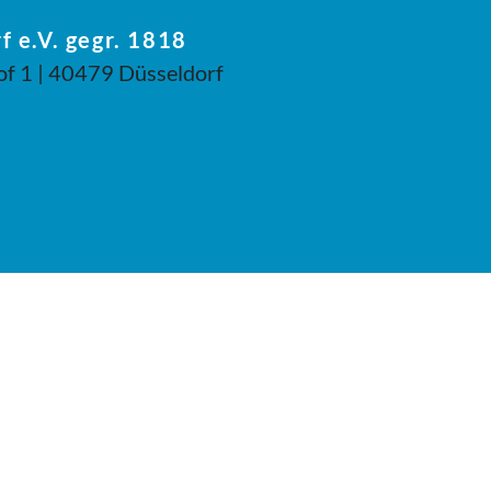
f e.V. gegr. 1818
of 1 | 40479 Düsseldorf