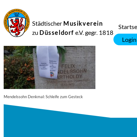
04
November
2016
Manfred Hill
Städtischer
Musikverein
DSC_0448
Startse
zu
Düsseldorf
e.V. gegr. 1818
Login
Mendelssohn Denkmal: Schleife zum Gesteck