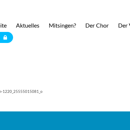
1_o
ite
Aktuelles
Mitsingen?
Der Chor
Der 
ngen-1220_25555015081_o