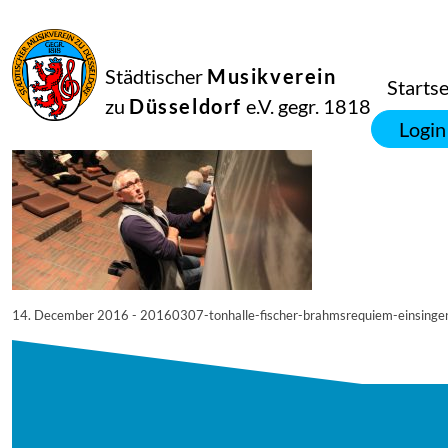
14
Dezember
2016
Manfred Hill
Städtischer
Musikverein
20160307-tonhalle-fischer-brahmsrequiem-einsingen-1220_2555501508
Startse
zu
Düsseldorf
e.V. gegr. 1818
Login
14. December 2016 - 20160307-tonhalle-fischer-brahmsrequiem-einsi