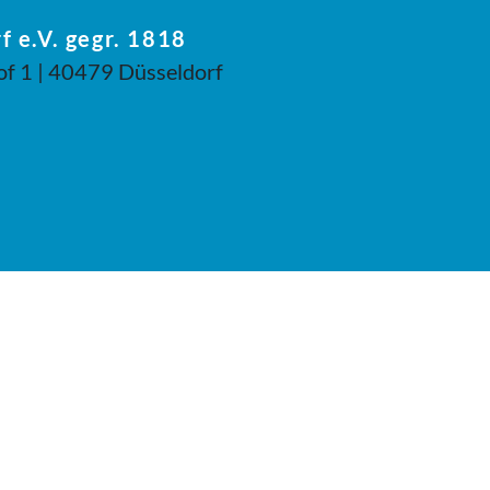
f e.V. gegr. 1818
of 1 | 40479 Düsseldorf