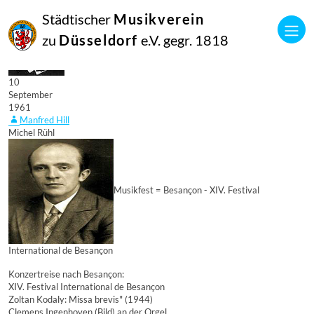
Städtischer
Musikverein
zu
Düsseldorf
e.V. gegr. 1818
10
September
1961
Manfred Hill
Michel Rühl
Musikfest = Besançon - XIV. Festival
International de Besançon
Konzertreise nach Besançon:
XIV. Festival International de Besançon
Zoltan Kodaly: Missa brevis" (1944)
Clemens Ingenhoven (Bild) an der Orgel