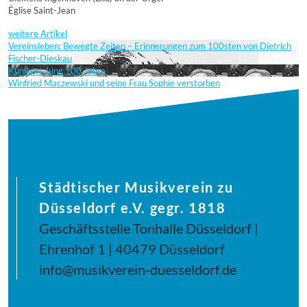
Église Saint-Jean
weitere Artikel
Vereinsleben: Bewegte Zeiten – Erinnerungen zum 100sten von Dietrich
Fischer-Dieskau
Kunibert Jung 100 Jahre
Winfried Maczewski und seine Frau Sophie verstorben
Städtischer Musikverein zu
Düsseldorf e.V. gegr. 1818
Geschäftsstelle Tonhalle Düsseldorf |
Ehrenhof 1 | 40479 Düsseldorf
info@musikverein-duesseldorf.de