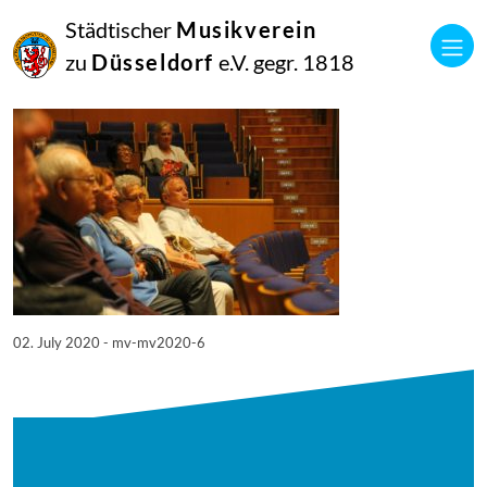
02
Städtischer
Musikverein
Juli
2020
zu
Düsseldorf
e.V. gegr. 1818
Netkotec
MV-MV2020 – (6)
02. July 2020 - mv-mv2020-6