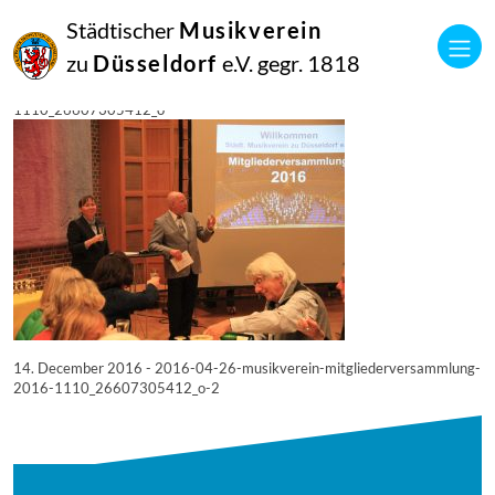
14
Städtischer
Musikverein
Dezember
2016
zu
Düsseldorf
e.V. gegr. 1818
Manfred Hill
2016-04-26-musikverein-mitgliederversammlung-2016–
1110_26607305412_o
14. December 2016 - 2016-04-26-musikverein-mitgliederversammlung-
2016-1110_26607305412_o-2