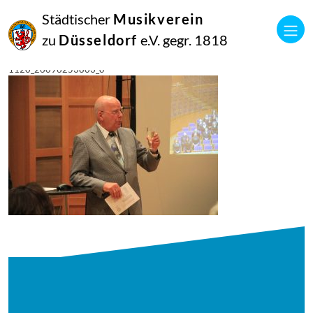
14
Städtischer
Musikverein
Dezember
2016
zu
Düsseldorf
e.V. gegr. 1818
Manfred Hill
2016-04-26-musikverein-mitgliederversammlung-2016–
1120_26096253803_o