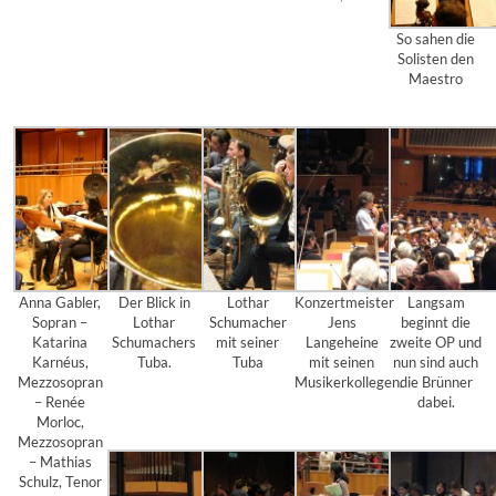
So sahen die
Solisten den
Maestro
Anna Gabler,
Der Blick in
Lothar
Konzertmeister
Langsam
Sopran –
Lothar
Schumacher
Jens
beginnt die
Katarina
Schumachers
mit seiner
Langeheine
zweite OP und
Karnéus,
Tuba.
Tuba
mit seinen
nun sind auch
Mezzosopran
Musikerkollegen.
die Brünner
– Renée
dabei.
Morloc,
Mezzosopran
– Mathias
Schulz, Tenor