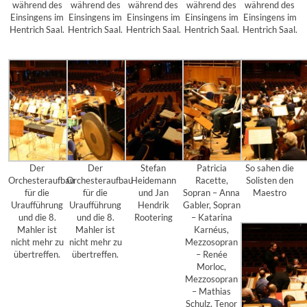
während des
während des
während des
während des
während des
Einsingens im
Einsingens im
Einsingens im
Einsingens im
Einsingens im
Hentrich Saal.
Hentrich Saal.
Hentrich Saal.
Hentrich Saal.
Hentrich Saal.
Der
Der
Stefan
Patricia
So sahen die
Orchesteraufbau
Orchesteraufbau
Heidemann
Racette,
Solisten den
für die
für die
und Jan
Sopran – Anna
Maestro
Uraufführung
Uraufführung
Hendrik
Gabler, Sopran
und die 8.
und die 8.
Rootering
– Katarina
Mahler ist
Mahler ist
Karnéus,
nicht mehr zu
nicht mehr zu
Mezzosopran
übertreffen.
übertreffen.
– Renée
Morloc,
Mezzosopran
– Mathias
Schulz, Tenor