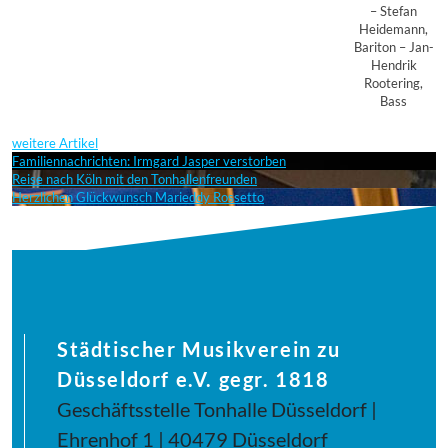
– Stefan
Heidemann,
Bariton – Jan-
Hendrik
Rootering,
Bass
weitere Artikel
Familiennachrichten: Irmgard Jasper verstorben
Reise nach Köln mit den Tonhallenfreunden
Herzlichen Glückwunsch Marieddy Rossetto
Städtischer Musikverein zu
Düsseldorf e.V. gegr. 1818
Geschäftsstelle Tonhalle Düsseldorf |
Ehrenhof 1 | 40479 Düsseldorf