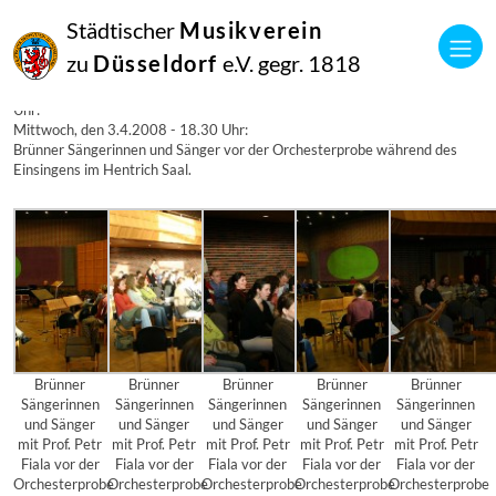
03
Städtischer
Musikverein
April
2008
zu
Düsseldorf
e.V. gegr. 1818
Manfred Hill
Erste Klavier- und Orchesterproben: Mittwoch, den 3.4.2008 – 18.30
Uhr:
Mittwoch, den 3.4.2008 - 18.30 Uhr:
Brünner Sängerinnen und Sänger vor der Orchesterprobe während des
Einsingens im Hentrich Saal.
Brünner
Brünner
Brünner
Brünner
Brünner
Sängerinnen
Sängerinnen
Sängerinnen
Sängerinnen
Sängerinnen
und Sänger
und Sänger
und Sänger
und Sänger
und Sänger
mit Prof. Petr
mit Prof. Petr
mit Prof. Petr
mit Prof. Petr
mit Prof. Petr
Fiala vor der
Fiala vor der
Fiala vor der
Fiala vor der
Fiala vor der
Orchesterprobe
Orchesterprobe
Orchesterprobe
Orchesterprobe
Orchesterprobe