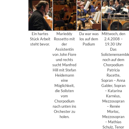
Ein hartes
Marieddy
Da war was
Mittwoch, den
Stück Arbeit
Rossetto mit
los auf dem
2.4.2008 –
steht bevor.
der
Podium
19.30 Uhr
Assistentin
Das
von John Fiore
Solistenensembl
und rechts
noch auf dem
sucht Manfred
Chorpodium
Hill mit Stefan
Patricia
Heidemann
Racette,
eine
Sopran – Anna
Möglichkeit,
Gabler, Sopran
die Solisten
– Katarina
vom
Karnéus,
Chorpodium
Mezzosopran
nach unten ins
– Renée
Orchester zu
Morloc,
holen.
Mezzosopran
– Mathias
Schulz, Tenor