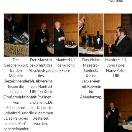
wurden.
Der
Der Maestro
Manfred Hill
Das kleine
Manfred Hill,
Geschenkkorb
bekommt das
dank John
Maestro-
John Fiore,
für den
Abschiedsgeschenk
Fiore
Gedeck:
Hans-Peter
Maestro
des
Kleine
Hill
(Bezeichnenderweise
Musikvereins
Leckereien
liegen die
von Manfred
mit Rotwein
beiden
Hill: Ein Korb
im
Großproduktionen
mit Pralinen
Abendanzug.
von
und allen CDs
Schumanns
aller Konzerte,
„Manfred“ und
die zusammen
„Das Paradies
gestaltet
und die Peri“
wurden.
nebeneinander.