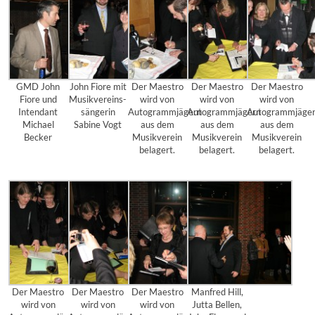
GMD John
John Fiore mit
Der Maestro
Der Maestro
Der Maestro
Fiore und
Musikvereins-
wird von
wird von
wird von
Intendant
sängerin
Autogrammjägern
Autogrammjägern
Autogrammjäge
Michael
Sabine Vogt
aus dem
aus dem
aus dem
Becker
Musikverein
Musikverein
Musikverein
belagert.
belagert.
belagert.
Der Maestro
Der Maestro
Der Maestro
Manfred Hill,
wird von
wird von
wird von
Jutta Bellen,