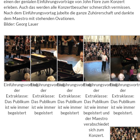
einen der genialen Einführungsvorträge von John Fiore zum Konzert
erleben. Auch das werden alle Konzertbesucher schmerzlich vermissen.
Nach dem Einführungsvortag jubelte die ganze Zuhörerschaft und dankte
dem Maestro mit stehenden Ovationen.
Bilder: Georg Lauer
Einführungsvortrag
Einführungsvortrag
Einführungsvortrag
Einführungsvortrag
Einführungsvort
der
der
der
der
der
Extraklasse:
Extraklasse:
Extraklasse:
Extraklasse:
Extraklasse:
Das Publikum
Das Publikum
Das Publikum
Das Publikum
Das Publikum
ist wie immer
ist wie immer
ist wie immer
ist wie immer
ist wie immer
begeistert
begeistert
begeistert
begeistert und
begeistert.
der Maestro
verabschiedet
sich zum
Konzert.