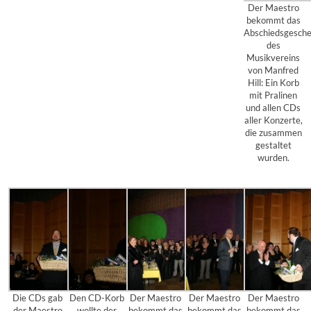
Der Maestro
bekommt das
Abschiedsgesch
des
Musikvereins
von Manfred
Hill: Ein Korb
mit Pralinen
und allen CDs
aller Konzerte,
die zusammen
gestaltet
wurden.
Die CDs gab
Den CD-Korb
Der Maestro
Der Maestro
Der Maestro
der Maestro
wollte der
bekommt das
bekommt das
bekommt das