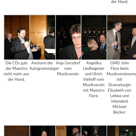
der Hand.
Die CDs gab
Ansturm der
Anja Gersdorf
Angelika
GMD John
der Maestro
Autogrammjäger
vom
Liedhegener
Fiore beim
nicht mehr aus
Musikverein
und Ulrich
Musikvereinsem
der Hand.
Viehoff vom
mit
Musikverein
Dramaturgin
mit Maestro
Elisabeth von
Fiore.
Leliwa und
Intendant
Michael
Becker.