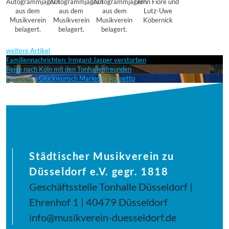
Autogrammjägern
Autogrammjägern
Autogrammjägern
John Fiore und
aus dem
aus dem
aus dem
Lutz-Uwe
Musikverein
Musikverein
Musikverein
Köbernick
belagert.
belagert.
belagert.
weitere Artikel
Familiennachrichten: Irmgard Jasper verstorben
Reise nach Köln mit den Tonhallenfreunden
Herzlichen Glückwunsch Marieddy Rossetto
Städtischer Musikverein zu
Düsseldorf e.V. gegr. 1818
Geschäftsstelle Tonhalle Düsseldorf |
Ehrenhof 1 | 40479 Düsseldorf
info@musikverein-duesseldorf.de