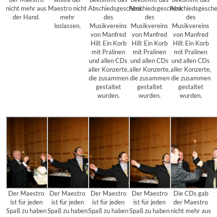
nicht mehr aus
Maestro nicht
Abschiedsgeschenk
Abschiedsgeschenk
Abschiedsgesch
der Hand.
mehr
des
des
des
loslassen.
Musikvereins
Musikvereins
Musikvereins
von Manfred
von Manfred
von Manfred
Hill: Ein Korb
Hill: Ein Korb
Hill: Ein Korb
mit Pralinen
mit Pralinen
mit Pralinen
und allen CDs
und allen CDs
und allen CDs
aller Konzerte,
aller Konzerte,
aller Konzerte,
die zusammen
die zusammen
die zusammen
gestaltet
gestaltet
gestaltet
wurden.
wurden.
wurden.
Der Maestro
Der Maestro
Der Maestro
Der Maestro
Die CDs gab
ist für jeden
ist für jeden
ist für jeden
ist für jeden
der Maestro
Spaß zu haben
Spaß zu haben
Spaß zu haben
Spaß zu haben
nicht mehr aus