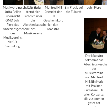
Musikvereinsschriftführerin
John Fiore
Manfred Hill
Ein Prosit auf
John Fiore
Jutta Bellen
frerut sich
übergibt den
die Zukunft
überreicht
sichtlich über
CD-
GMD John
das
Geschenkkorb
Fiore das
Abschiedsgeschenk
an den
Abschiedsgeschenk
des
Maestro.
des
Musikvereins
Musikvereins,
die CD-
Sammlung.
Der Maestro
bekommt das
Abschiedsgesch
des
Musikvereins
von Manfred
Hill: Ein Korb
mit Pralinen
und allen CDs
aller Konzerte,
die zusammen
gestaltet