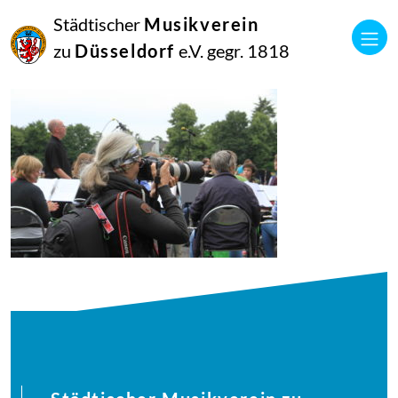
21
Städtischer
Musikverein
Juni
2018
zu
Düsseldorf
e.V. gegr. 1818
Manfred Hill
musikalisches-picknick200-14_42830909282_o