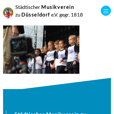
21
Städtischer
Musikverein
Juni
2018
zu
Düsseldorf
e.V. gegr. 1818
Manfred Hill
musikalisches-picknick200-23_42830745372_o