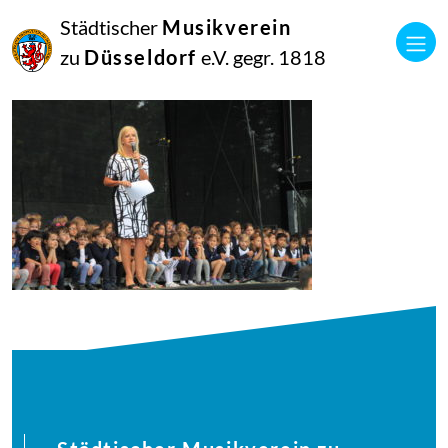
21
Städtischer
Musikverein
Juni
2018
zu
Düsseldorf
e.V. gegr. 1818
Manfred Hill
musikalisches-picknick200-3_42879278721_o