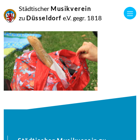
21
Städtischer
Musikverein
Juni
2018
zu
Düsseldorf
e.V. gegr. 1818
Manfred Hill
musikalisches-picknick200-49_42831739322_o